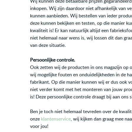
Wij kunnen deze betaalbare prijzen gegarandeerd 
inkopen. Wij zijn daardoor niet afhankelijk van v
kunnen aanbieden. Wij bestellen van ieder product
deze kunnen bekijken en testen, op die manier k
kwaliteit is! Er kan natuurlijk altijd een fabrie
niet helemaal naar wens is, wij lossen dit dan gr
van deze situatie.
Persoonlijke controle.
Ook zetten wij de producten in ons magazijn op 
wij mogelijke fouten en onduidelijkheden in de h
fabrikant. Op die manier kunnen wij er dus ook v
niet verder komt met het monteren van jouw produ
is! Deze persoonlijke controle draagt bij aan ons 
Ben je toch niet helemaal tevreden over de kwali
onze
klantenservice
, wij kijken dan graag mee na
voor jou!