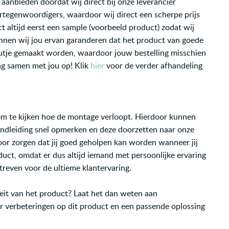
aanbieden doordat wij direct bij onze leverancier
ertegenwoordigers, waardoor wij direct een scherpe prijs
 altijd eerst een sample (voorbeeld product) zodat wij
unnen wij jou ervan garanderen dat het product van goede
ksfoutje gemaakt worden, waardoor jouw bestelling misschien
aag samen met jou op! Klik
hier
voor de verder afhandeling
om te kijken hoe de montage verloopt. Hierdoor kunnen
andleiding snel opmerken en deze doorzetten naar onze
oor zorgen dat jij goed geholpen kan worden wanneer jij
ct, omdat er dus altijd iemand met persoonlijke ervaring
streven voor de ultieme klantervaring.
teit van het product? Laat het dan weten aan
ar verbeteringen op dit product en een passende oplossing