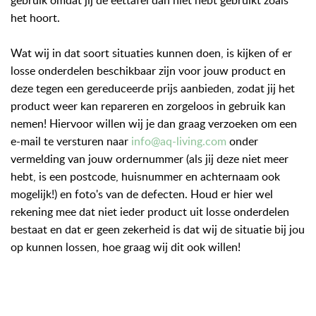
gebruik omdat jij de eettafel dan niet hebt gebruikt zoals
het hoort.
Wat wij in dat soort situaties kunnen doen, is kijken of er
losse onderdelen beschikbaar zijn voor jouw product en
deze tegen een gereduceerde prijs aanbieden, zodat jij het
product weer kan repareren en zorgeloos in gebruik kan
nemen! Hiervoor willen wij je dan graag verzoeken om een
e-mail te versturen naar
info@aq-living.com
onder
vermelding van jouw ordernummer (als jij deze niet meer
hebt, is een postcode, huisnummer en achternaam ook
mogelijk!) en foto's van de defecten. Houd er hier wel
rekening mee dat niet ieder product uit losse onderdelen
bestaat en dat er geen zekerheid is dat wij de situatie bij jou
op kunnen lossen, hoe graag wij dit ook willen!
garantie, wettelijke garantie, garantie claim, garantieclaim,
garantie voorwaarden, defect garantie, kapot garantie,
defect, kapot, beschadigd, stuk,