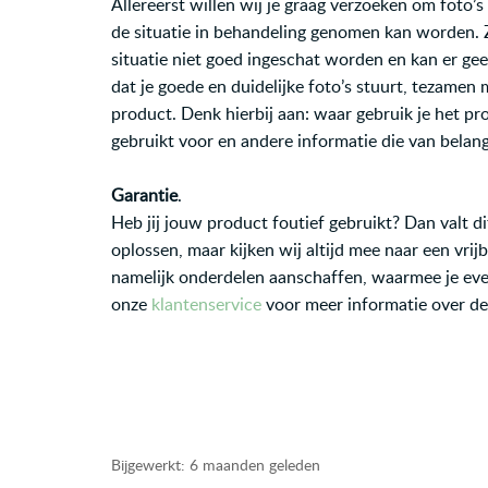
Allereerst willen wij je graag verzoeken om foto’
de situatie in behandeling genomen kan worden. 
situatie niet goed ingeschat worden en kan er ge
dat je goede en duidelijke foto’s stuurt, tezamen
product. Denk hierbij aan: waar gebruik je het pr
gebruikt voor en andere informatie die van belang
Garantie
.
Heb jij jouw product foutief gebruikt? Dan valt di
oplossen, maar kijken wij altijd mee naar een vrij
namelijk onderdelen aanschaffen, waarmee je ev
onze
klantenservice
voor meer informatie over de
defect gebroken, kapot, scheur, gaatjes, gat, gate
gebrek, garantie, garantie voorwaarden, garantie 
Bijgewerkt:
6 maanden geleden