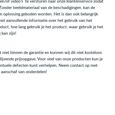
s en/of video’s te versturen naar onze klantenservice zodat
Zonder beeldmateriaal van de beschadigingen, kan de
en oplossing geboden worden. Het is dan ook belangrijk
 met aanvullende informatie over het gebruik van het
oduct, hoe lang gebruik je het product, waar gebruik je het
 kan zijn!
t niet binnen de garantie en kunnen wij dit niet kosteloos
blijvende prijsopgave. Voor veel van onze producten kun je
entuele defecten kunt verhelpen. Neem contact op met
 aanschaf van onderdelen!
n, deuk, gedeukt, deuken, barst, barsten, gebreken,
claim,